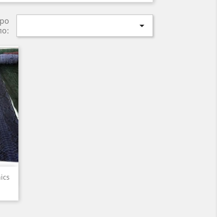
ро

по:
р
ics