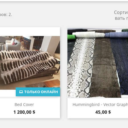
Сорти
ов: 2.
вать 
ТОЛЬКО ОНЛАЙН
Быстрый просмотр
Быстрый просмот


Bed Cover
Hummingbird - Vector Graph
Цена
Цена
1 200,00 $
45,00 $