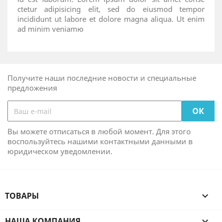
ctetur adipisicing elit, sed do eiusmod tempor
incididunt ut labore et dolore magna aliqua. Ut enim
ad minim veniamю
Получите наши последние новости и специальные
предложения
Вы можете отписаться в любой момент. Для этого
воспользуйтесь нашими контактными данными в
юридическом уведомлении.
ТОВАРЫ

НАША КОМПАНИЯ
